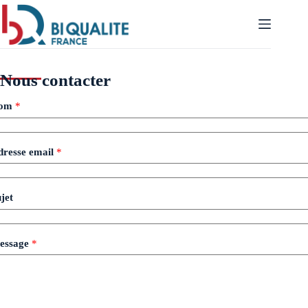
Passer
au
contenu
Nous contacter
om
*
dresse email
*
jet
essage
*