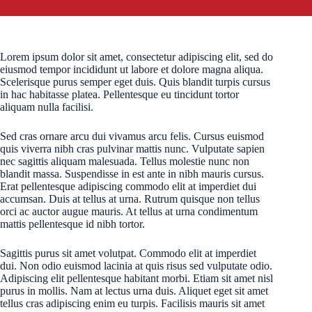
Lorem ipsum dolor sit amet, consectetur adipiscing elit, sed do
eiusmod tempor incididunt ut labore et dolore magna aliqua.
Scelerisque purus semper eget duis. Quis blandit turpis cursus
in hac habitasse platea. Pellentesque eu tincidunt tortor
aliquam nulla facilisi.
Sed cras ornare arcu dui vivamus arcu felis. Cursus euismod
quis viverra nibh cras pulvinar mattis nunc. Vulputate sapien
nec sagittis aliquam malesuada. Tellus molestie nunc non
blandit massa. Suspendisse in est ante in nibh mauris cursus.
Erat pellentesque adipiscing commodo elit at imperdiet dui
accumsan. Duis at tellus at urna. Rutrum quisque non tellus
orci ac auctor augue mauris. At tellus at urna condimentum
mattis pellentesque id nibh tortor.
Sagittis purus sit amet volutpat. Commodo elit at imperdiet
dui. Non odio euismod lacinia at quis risus sed vulputate odio.
Adipiscing elit pellentesque habitant morbi. Etiam sit amet nisl
purus in mollis. Nam at lectus urna duis. Aliquet eget sit amet
tellus cras adipiscing enim eu turpis. Facilisis mauris sit amet