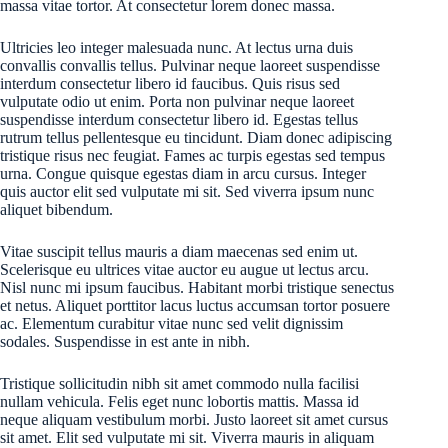
massa vitae tortor. At consectetur lorem donec massa.
Ultricies leo integer malesuada nunc. At lectus urna duis
convallis convallis tellus. Pulvinar neque laoreet suspendisse
interdum consectetur libero id faucibus. Quis risus sed
vulputate odio ut enim. Porta non pulvinar neque laoreet
suspendisse interdum consectetur libero id. Egestas tellus
rutrum tellus pellentesque eu tincidunt. Diam donec adipiscing
tristique risus nec feugiat. Fames ac turpis egestas sed tempus
urna. Congue quisque egestas diam in arcu cursus. Integer
quis auctor elit sed vulputate mi sit. Sed viverra ipsum nunc
aliquet bibendum.
Vitae suscipit tellus mauris a diam maecenas sed enim ut.
Scelerisque eu ultrices vitae auctor eu augue ut lectus arcu.
Nisl nunc mi ipsum faucibus. Habitant morbi tristique senectus
et netus. Aliquet porttitor lacus luctus accumsan tortor posuere
ac. Elementum curabitur vitae nunc sed velit dignissim
sodales. Suspendisse in est ante in nibh.
Tristique sollicitudin nibh sit amet commodo nulla facilisi
nullam vehicula. Felis eget nunc lobortis mattis. Massa id
neque aliquam vestibulum morbi. Justo laoreet sit amet cursus
sit amet. Elit sed vulputate mi sit. Viverra mauris in aliquam