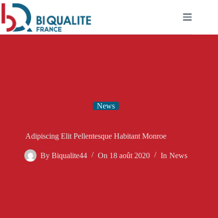
Passer
au
contenu
News
Adipiscing Elit Pellentesque Habitant Monroe
By
Biqualite44
On
18 août 2020
In
News