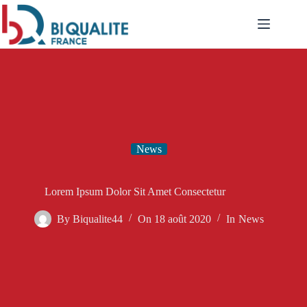
Passer
au
contenu
News
Lorem Ipsum Dolor Sit Amet Consectetur
By
Biqualite44
On
18 août 2020
In
News