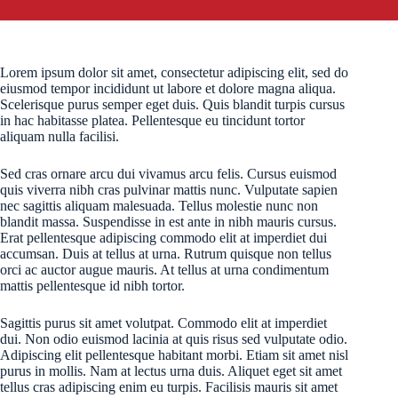
Lorem ipsum dolor sit amet, consectetur adipiscing elit, sed do
eiusmod tempor incididunt ut labore et dolore magna aliqua.
Scelerisque purus semper eget duis. Quis blandit turpis cursus
in hac habitasse platea. Pellentesque eu tincidunt tortor
aliquam nulla facilisi.
Sed cras ornare arcu dui vivamus arcu felis. Cursus euismod
quis viverra nibh cras pulvinar mattis nunc. Vulputate sapien
nec sagittis aliquam malesuada. Tellus molestie nunc non
blandit massa. Suspendisse in est ante in nibh mauris cursus.
Erat pellentesque adipiscing commodo elit at imperdiet dui
accumsan. Duis at tellus at urna. Rutrum quisque non tellus
orci ac auctor augue mauris. At tellus at urna condimentum
mattis pellentesque id nibh tortor.
Sagittis purus sit amet volutpat. Commodo elit at imperdiet
dui. Non odio euismod lacinia at quis risus sed vulputate odio.
Adipiscing elit pellentesque habitant morbi. Etiam sit amet nisl
purus in mollis. Nam at lectus urna duis. Aliquet eget sit amet
tellus cras adipiscing enim eu turpis. Facilisis mauris sit amet