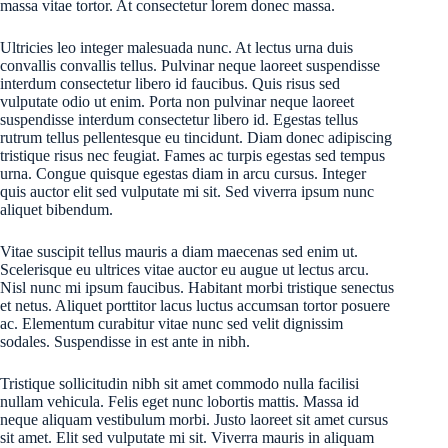
massa vitae tortor. At consectetur lorem donec massa.
Ultricies leo integer malesuada nunc. At lectus urna duis
convallis convallis tellus. Pulvinar neque laoreet suspendisse
interdum consectetur libero id faucibus. Quis risus sed
vulputate odio ut enim. Porta non pulvinar neque laoreet
suspendisse interdum consectetur libero id. Egestas tellus
rutrum tellus pellentesque eu tincidunt. Diam donec adipiscing
tristique risus nec feugiat. Fames ac turpis egestas sed tempus
urna. Congue quisque egestas diam in arcu cursus. Integer
quis auctor elit sed vulputate mi sit. Sed viverra ipsum nunc
aliquet bibendum.
Vitae suscipit tellus mauris a diam maecenas sed enim ut.
Scelerisque eu ultrices vitae auctor eu augue ut lectus arcu.
Nisl nunc mi ipsum faucibus. Habitant morbi tristique senectus
et netus. Aliquet porttitor lacus luctus accumsan tortor posuere
ac. Elementum curabitur vitae nunc sed velit dignissim
sodales. Suspendisse in est ante in nibh.
Tristique sollicitudin nibh sit amet commodo nulla facilisi
nullam vehicula. Felis eget nunc lobortis mattis. Massa id
neque aliquam vestibulum morbi. Justo laoreet sit amet cursus
sit amet. Elit sed vulputate mi sit. Viverra mauris in aliquam